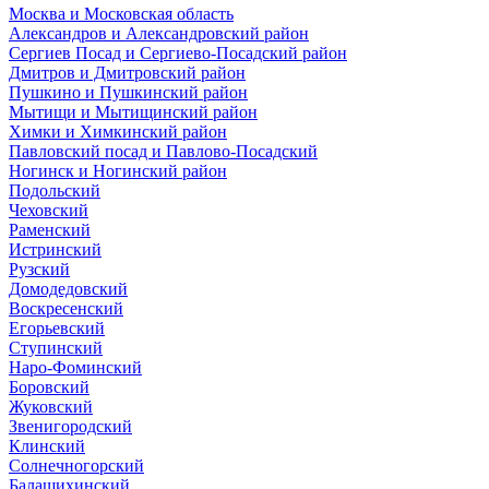
Москва и Московская область
Александров и Александровский район
Сергиев Посад и Сергиево-Посадский район
Дмитров и Дмитровский район
Пушкино и Пушкинский район
Мытищи и Мытищинский район
Химки и Химкинский район
Павловский посад и Павлово-Посадский
Ногинск и Ногинский район
Подольский
Чеховский
Раменский
Истринский
Рузский
Домодедовский
Воскресенский
Егорьевский
Ступинский
Наро-Фоминский
Боровский
Жуковский
Звенигородский
Клинский
Солнечногорский
Балашихинский