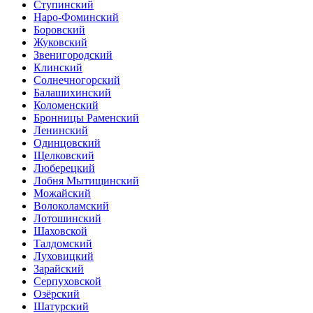
Ступинский
Наро-Фоминский
Боровский
Жуковский
Звенигородский
Клинский
Солнечногорский
Балашихинский
Коломенский
Бронницы Раменский
Ленинский
Одинцовский
Щелковский
Люберецкий
Лобня Мытищинский
Можайский
Волоколамский
Лотошинский
Шаховской
Талдомский
Луховицкий
Зарайский
Серпуховской
Озёрский
Шатурский