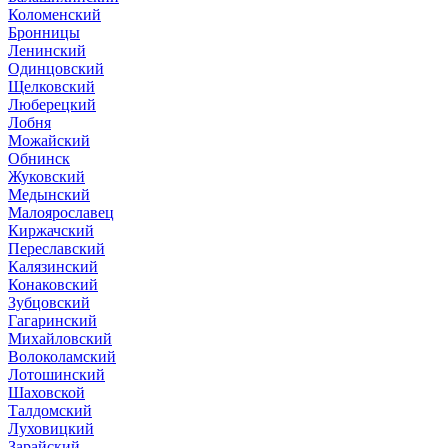
Коломенский
Бронницы
Ленинский
Одинцовский
Щелковский
Люберецкий
Лобня
Можайский
Обнинск
Жуковский
Медынский
Малоярославец
Киржачский
Переславский
Калязинский
Конаковский
Зубцовский
Гагаринский
Михайловский
Волоколамский
Лотошинский
Шаховской
Талдомский
Луховицкий
Зарайский